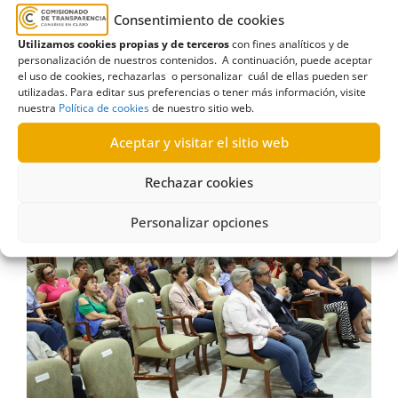
Consentimiento de cookies
Las Jornadas de ÁMATE, que este año celebran su
Utilizamos cookies propias y de terceros
con fines analíticos y de
novena edición, se han consolidado como un
personalización de nuestros contenidos. A continuación, puede aceptar
espacio de encuentro y sensibilización sobre la
el uso de cookies, rechazarlas o personalizar cuál de ellas pueden ser
utilizadas. Para editar sus preferencias o tener más información, visite
realidad del cáncer de mama en Canarias,
nuestra
Política de cookies
de nuestro sitio web.
promoviendo la cooperación entre instituciones
públicas, entidades sociales y pacientes.
Aceptar y visitar el sitio web
Rechazar cookies
Personalizar opciones