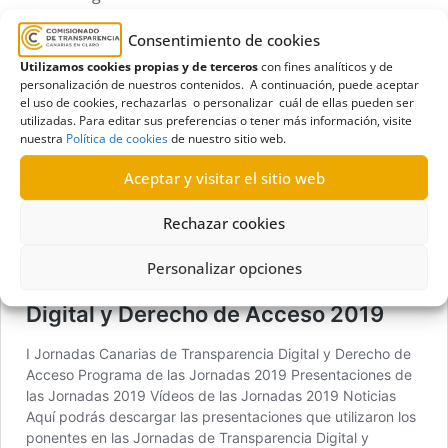
Transparencia Digital en Canarias, durante las
Consentimiento de cookies
jornadas, reconoció, en su primera edición, las 86
instituciones y empresas públicas de las Islas que
Utilizamos cookies propias y de terceros
con fines analíticos y de
personalización de nuestros contenidos. A continuación, puede aceptar
han obtenido una puntuación superior a 7 (en una
el uso de cookies, rechazarlas o personalizar cuál de ellas pueden ser
escala de 1 a 10) en el Índice ITCanarias, que mide
utilizadas. Para editar sus preferencias o tener más información, visite
el grado de cumplimiento de sus obligaciones en
nuestra
Política de cookies
de nuestro sitio web.
esta materia.
Aceptar y visitar el sitio web
Accede aquí a toda la información de las jornadas:
Rechazar cookies
Personalizar opciones