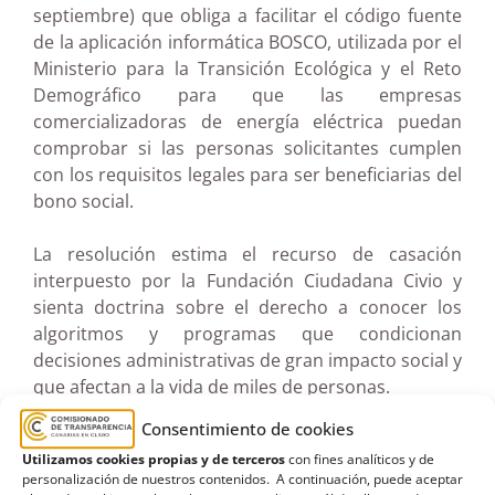
septiembre) que obliga a facilitar el código fuente
de la aplicación informática BOSCO, utilizada por el
Ministerio para la Transición Ecológica y el Reto
Demográfico para que las empresas
comercializadoras de energía eléctrica puedan
comprobar si las personas solicitantes cumplen
con los requisitos legales para ser beneficiarias del
bono social.
La resolución estima el recurso de casación
interpuesto por la Fundación Ciudadana Civio y
sienta doctrina sobre el derecho a conocer los
algoritmos y programas que condicionan
decisiones administrativas de gran impacto social y
que afectan a la vida de miles de personas.
Consentimiento de cookies
En 2018, Civio solicitó al MITECO el acceso al código
Utilizamos cookies propias y de terceros
con fines analíticos y de
fuente, especificaciones técnicas y pruebas de
personalización de nuestros contenidos. A continuación, puede aceptar
BOSCO. El ministerio no contestó la solicitud de