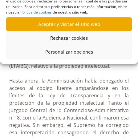
el uso de cookies, rechazarlas o personalizar cuál de ellas pueden ser
acceso a la información. Interpuesta reclamación,
utilizadas. Para editar sus preferencias o tener más información, visite
nuestra
Política de cookies
de nuestro sitio web.
el Consejo de Transparencia y Buen Gobierno
(CTBG), en su resolución R/0701/2018, de 18 de
Aceptar y visitar el sitio web
febrero de 2019, concedió parte de la información
—documentación técnica y pruebas— pero negó el
Rechazar cookies
código fuente por el límite del artículo 14.1.j) de la
Ley 19/2013, de 9 de diciembre, de Transparencia,
Personalizar opciones
Acceso a la Información Pública y Buen Gobierno
(LTAIBG), relativo a la propiedad intelectual.
Hasta ahora, la Administración había denegado el
acceso al código fuente amparándose en los
límites de la Ley de Transparencia y en la
protección de la propiedad intelectual. Tanto el
Juzgado Central de lo Contencioso-Administrativo
n.º 8, como la Audiencia Nacional, confirmaron esa
negativa. Sin embargo, el Supremo ha corregido
esa interpretación consagrando el derecho de