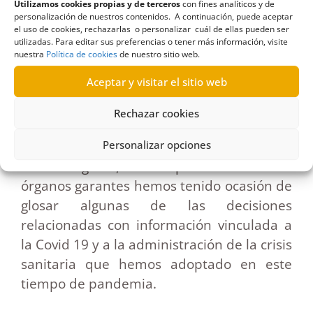
Utilizamos cookies propias y de terceros
con fines analíticos y de
las Administraciones encargadas de
personalización de nuestros contenidos. A continuación, puede aceptar
combatir la pandemia y sus consecuencias
el uso de cookies, rechazarlas o personalizar cuál de ellas pueden ser
utilizadas. Para editar sus preferencias o tener más información, visite
y, en segundo lugar, en el papel crucial
nuestra
Política de cookies
de nuestro sitio web.
que podemos jugar las instituciones de
Aceptar y visitar el sitio web
garantía para la consecución de este
objetivo.
Rechazar cookies
Personalizar opciones
Así mismo, en la parte más académica de
este Congreso, los responsables de los
órganos garantes hemos tenido ocasión de
glosar algunas de las decisiones
relacionadas con información vinculada a
la Covid 19 y a la administración de la crisis
sanitaria que hemos adoptado en este
tiempo de pandemia.