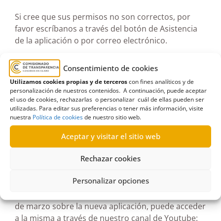
Si cree que sus permisos no son correctos, por
favor escríbanos a través del botón de Asistencia
de la aplicación o por correo electrónico.
Si es administrador o administradora de la
Consentimiento de cookies
entidad, podrá dar de alta o de baja permisos de
Utilizamos cookies propias y de terceros
con fines analíticos y de
carga y consulta para otras personas en el botón
personalización de nuestros contenidos. A continuación, puede aceptar
azul “Gestión de permisos”. Las
altas de nuevos
el uso de cookies, rechazarlas o personalizar cuál de ellas pueden ser
utilizadas. Para editar sus preferencias o tener más información, visite
administradores
que no existieran en la
nuestra
Política de cookies
de nuestro sitio web.
aplicación anterior
deben ser solicitadas por su
entidad a través del siguiente formulario:
Aceptar y visitar el sitio web
https://sede.transparenciacanarias.org/publico/pr
Rechazar cookies
ocedimiento/AAUT01
Personalizar opciones
Si no estuvo en la jornada de formación del día 10
de marzo sobre la nueva aplicación, puede acceder
a la misma a través de nuestro canal de Youtube: