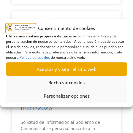
R474/2026
Consentimiento de cookies
Solicitud de información al Gobierno de
Utilizamos cookies propias y de terceros
con fines analíticos y de
Canarias sobre proceso selectivo de
personalización de nuestros contenidos. A continuación, puede aceptar
el uso de cookies, rechazarlas o personalizar cuál de ellas pueden ser
A1FASL23-Especialidad de Farmacia
utilizadas. Para editar sus preferencias o tener más información, visite
|Desistimiento
nuestra
Política de cookies
de nuestro sitio web.
LEER MÁS >>
Aceptar y visitar el sitio web
Rechazar cookies
15/07/2026
Personalizar opciones
R431/2026
Solicitud de información al Gobierno de
Canarias sobre personal adscrito a la