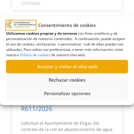
27/07/2026
Consentimiento de cookies
R621/2026
Utilizamos cookies propias y de terceros
con fines analíticos y de
personalización de nuestros contenidos. A continuación, puede aceptar
Solicitud al Ayuntamiento de Firgas del
el uso de cookies, rechazarlas o personalizar cuál de ellas pueden ser
contrato de obras para crear el Centro de
utilizadas. Para editar sus preferencias o tener más información, visite
Transferencia de Residuos |Estimatoria
nuestra
Política de cookies
de nuestro sitio web.
Aceptar y visitar el sitio web
LEER MÁS >>
Rechazar cookies
27/07/2026
Personalizar opciones
R611/2026
Solicitud al Ayuntamiento de Firgas del
contrato de la red de abastecimiento de agua