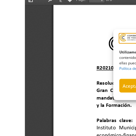
Utilizamo
contenido
ellas pued
Política d
Acepta