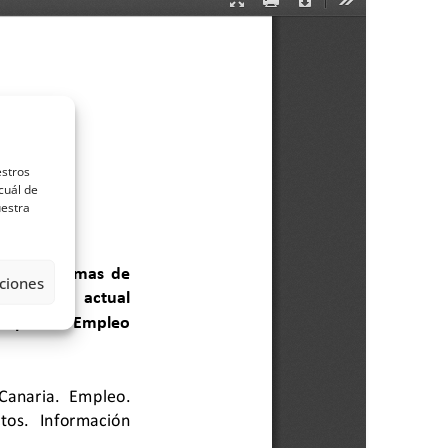
estros
cuál de
uestra
ciones