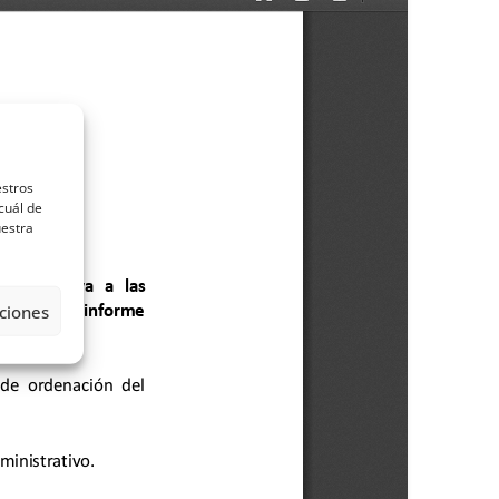
estros
cuál de
uestra
ciones