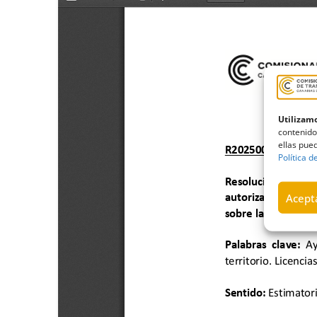
Utilizamo
contenido
ellas pued
Política d
Acepta