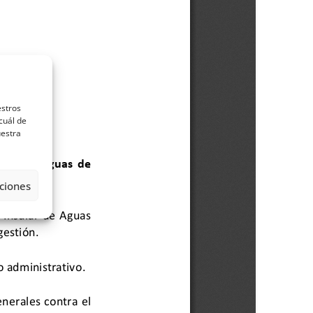
estros
cuál de
uestra
ciones