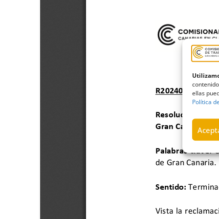
Utilizamo
contenido
ellas pued
Política d
Acepta