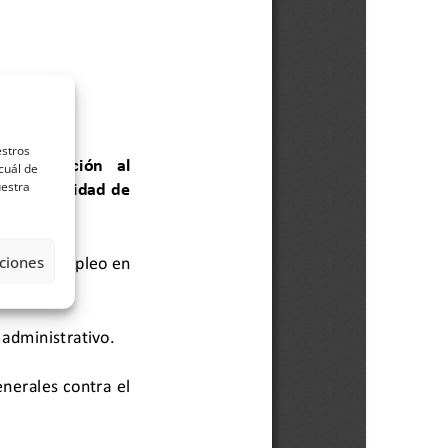
estros
cuál de
uestra
ciones