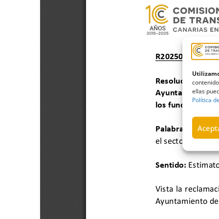
Utilizamo
contenido
ellas pued
Política d
Acepta