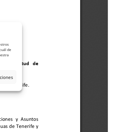
estros
cuál de
uestra
ciones