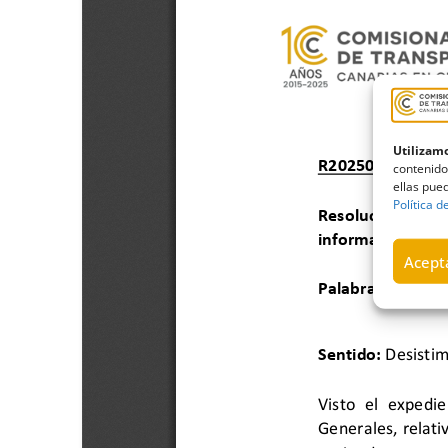
Utilizamo
contenido
ellas pued
Política d
Acepta