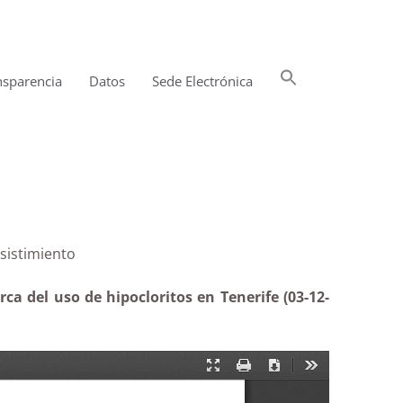
Buscar:
nsparencia
Datos
Sede Electrónica
Botón de búsqueda
 isla|Desistimiento
ca del uso de hipocloritos en Tenerife (03-12-