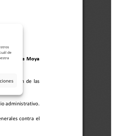
estros
cuál de
uestra
ciones