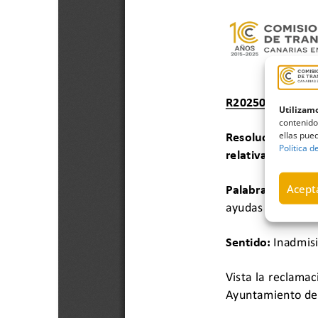
Utilizamo
contenido
ellas pued
Política d
Acepta