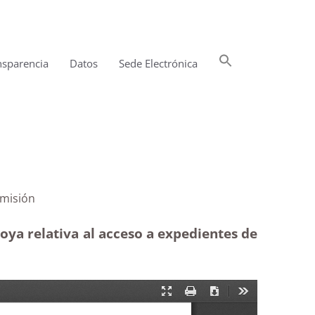
Buscar:
nsparencia
Datos
Sede Electrónica
Botón de búsqueda
iones|Inadmisión
oya relativa al acceso a expedientes de