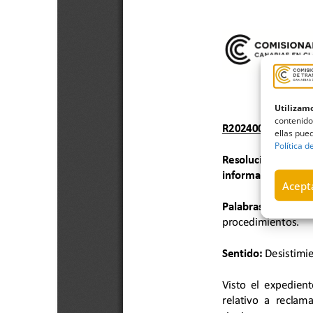
Utilizamo
contenido
ellas pued
Política d
Acepta