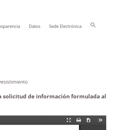
Buscar:
nsparencia
Datos
Sede Electrónica
Botón de búsqueda
a vecina|Desistimiento
a solicitud de información formulada al