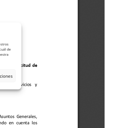
estros
cuál de
uestra
ciones