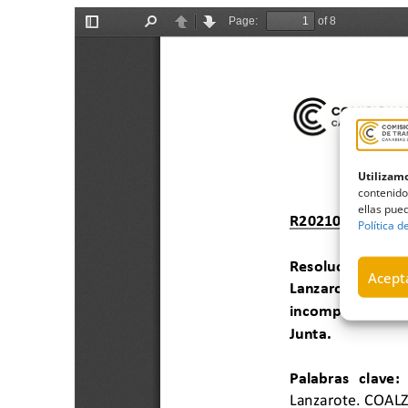
Utilizamo
contenido
ellas pued
Política d
Acepta