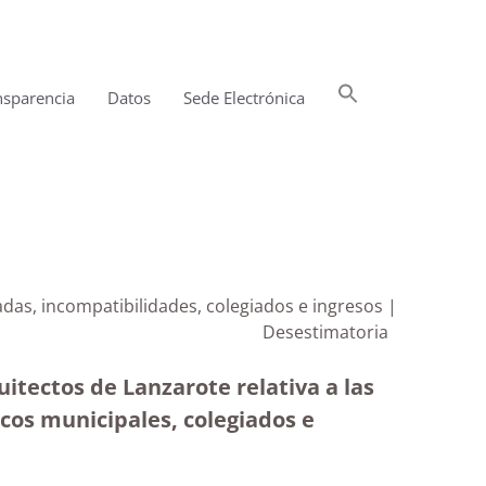
Buscar:
nsparencia
Datos
Sede Electrónica
Botón de búsqueda
adas, incompatibilidades, colegiados e ingresos |
Desestimatoria
uitectos de Lanzarote relativa a las
icos municipales, colegiados e