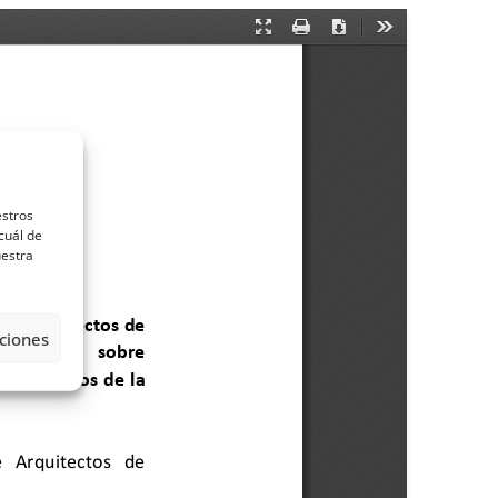
estros
cuál de
uestra
ciones