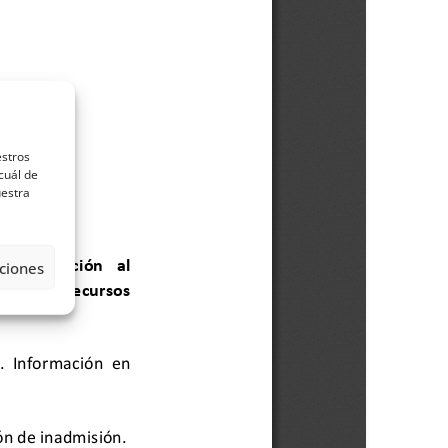
estros
cuál de
uestra
ciones