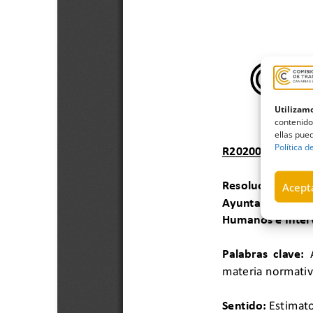
Utilizamo
contenido
ellas pued
Política d
Acepta