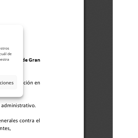
estros
cuál de
uestra
ciones