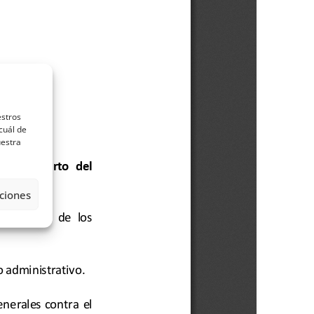
estros
cuál de
uestra
ciones