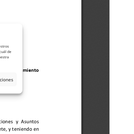
estros
cuál de
uestra
ciones