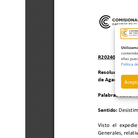
Utilizamo
contenido
ellas pued
Política d
Acepta