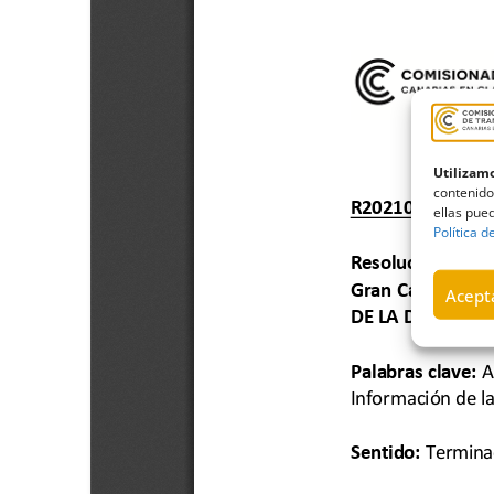
Utilizamo
contenido
ellas pued
Política d
Acepta