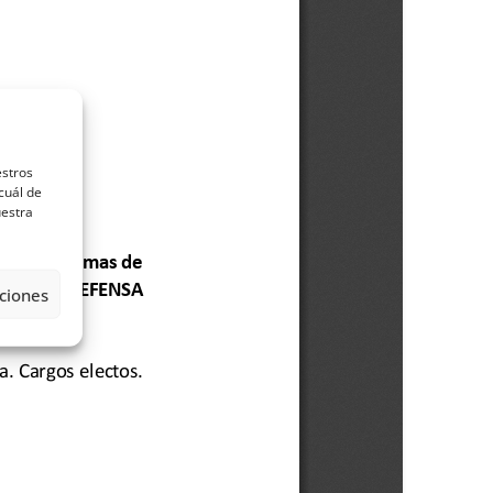
estros
cuál de
uestra
ciones