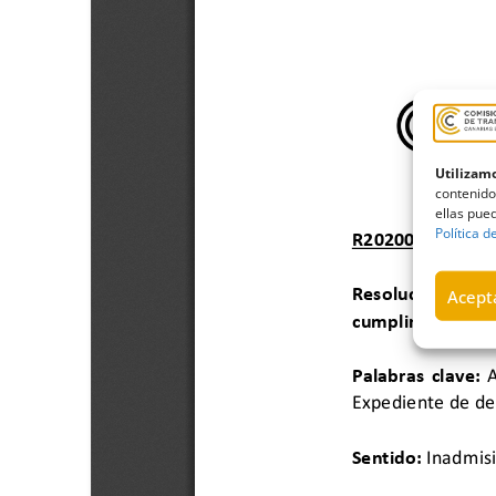
Utilizamo
contenido
ellas pued
Política d
Acepta