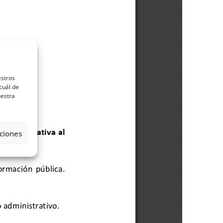
estros
cuál de
uestra
ciones