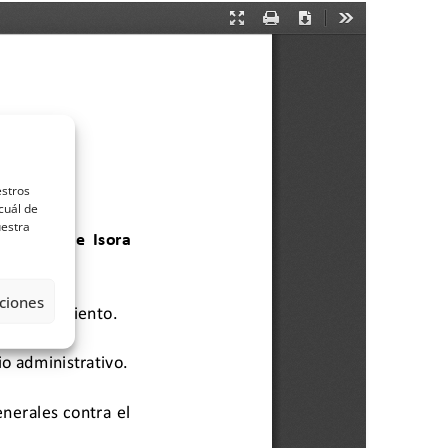
estros
cuál de
uestra
ciones