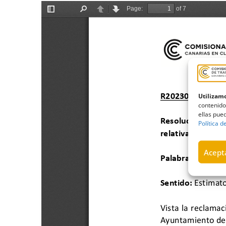
Utilizamo
contenido
ellas pued
Política d
Acepta