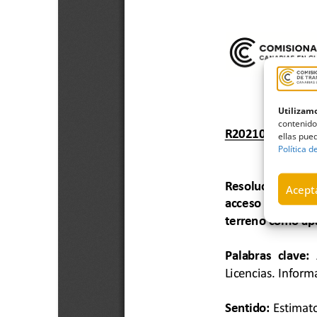
Utilizamo
contenido
ellas pued
Política d
Acepta