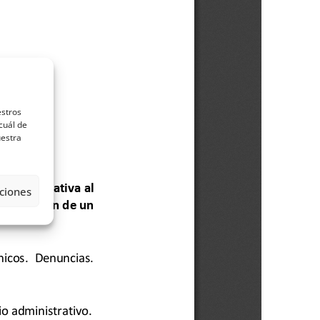
estros
cuál de
uestra
ciones