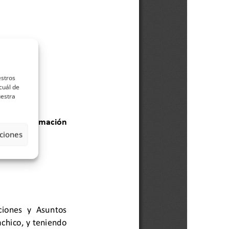
estros
cuál de
uestra
ciones