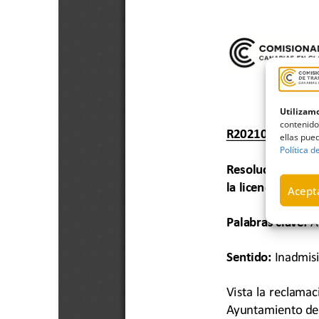
Utilizamo
contenido
ellas pued
Política d
Acepta