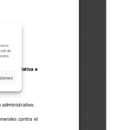
estros
cuál de
uestra
ciones