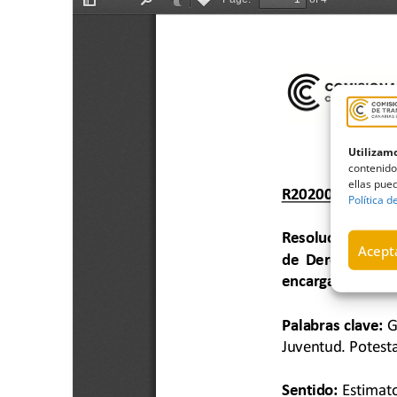
Utilizamo
contenido
ellas pued
Política d
Acepta