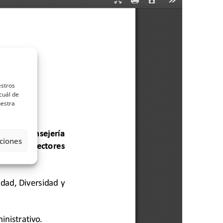
estros
cuál de
uestra
ciones