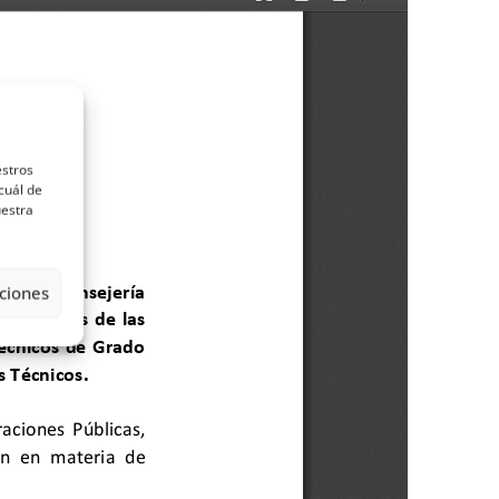
estros
cuál de
uestra
ciones