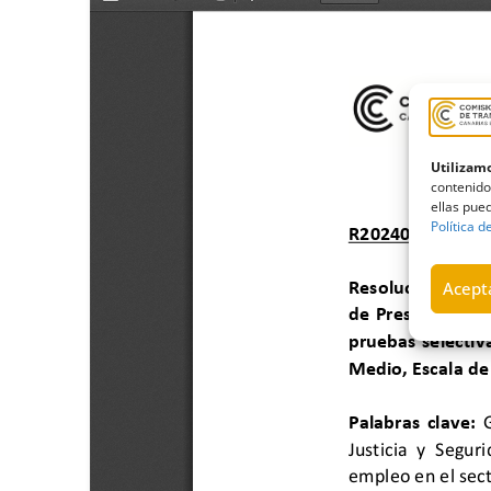
Utilizamo
contenido
ellas pued
Política d
Acepta