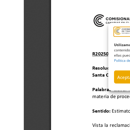
Utilizamo
contenido
ellas pued
Política d
Acepta