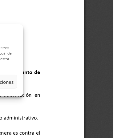
estros
cuál de
uestra
ciones