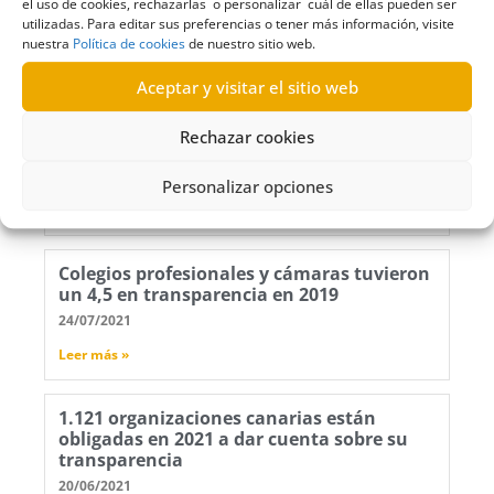
el uso de cookies, rechazarlas o personalizar cuál de ellas pueden ser
utilizadas. Para editar sus preferencias o tener más información, visite
nuestra
Política de cookies
de nuestro sitio web.
Aceptar y visitar el sitio web
El Comisionado de Transparencia
apercibirá si no se cumple con la ley
Rechazar cookies
canaria
26/07/2021
Personalizar opciones
Leer más »
Colegios profesionales y cámaras tuvieron
un 4,5 en transparencia en 2019
24/07/2021
Leer más »
1.121 organizaciones canarias están
obligadas en 2021 a dar cuenta sobre su
transparencia
20/06/2021