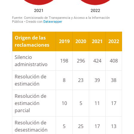
Origen de las
2019
2020
2021
2022
reclamaciones
Silencio
198
296
424
408
administrativo
Resolución de
8
23
39
38
estimación
Resolución de
estimación
10
5
11
17
parcial
Resolución de
5
25
17
13
desestimación