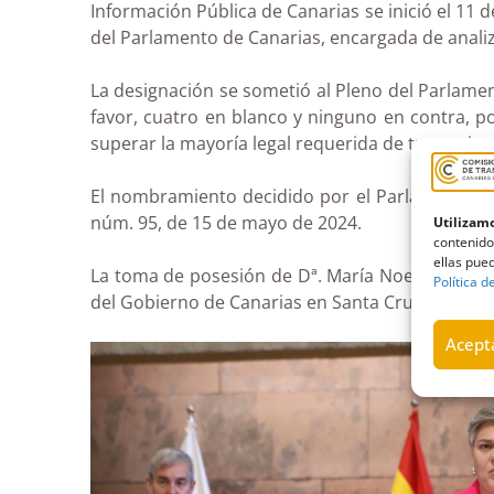
Información Pública de Canarias se inició el 11 
del Parlamento de Canarias, encargada de anali
La designación se sometió al Pleno del Parlamen
favor, cuatro en blanco y ninguno en contra, p
superar la mayoría legal requerida de tres quin
El nombramiento decidido por el Parlamento, se
núm. 95, de 15 de mayo de 2024.
Utilizamo
contenido
ellas pued
La toma de posesión de Dª. María Noelia García
Política d
del Gobierno de Canarias en Santa Cruz de Tener
Acepta