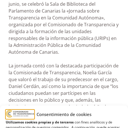
junio, se celebró la Sala de Biblioteca del
Parlamento de Canarias la «Jornada sobre
Transparencia en la Comunidad Autónoma»,
organizada por el Comisionado de Transparencia y
dirigida a la formación de las unidades
responsables de la información pública (URIPs) en
la Administración Pública de la Comunidad
Autónoma de Canarias.
La jornada contó con la destacada participación de
la Comisionada de Transparencia, Noelia García
que valoró el trabajo de su predecesor en el cargo,
Daniel Cerdán, así como la importancia de que “los
ciudadanos puedan ser partícipes en las
decisiones en lo público y que, además, las
instituciones se acerquen a la ciudadanía”, y la
Directora General de Transparencia y Participación
Consentimiento de cookies
Ciudadana del Gobierno de Canarias, Carmen Delia
Utilizamos cookies propias y de terceros
con fines analíticos y de
Alberto.
personalización de nuestros contenidos. A continuación, puede aceptar