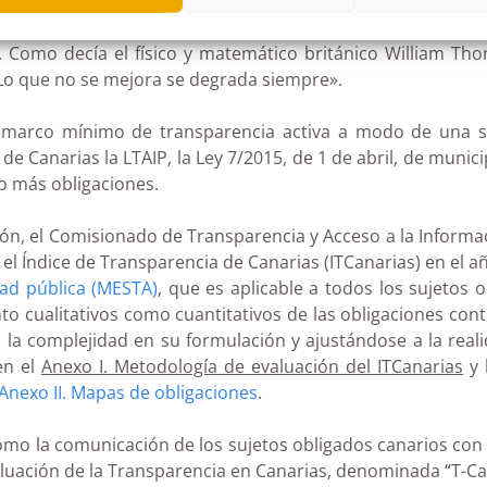
l que poder desarrollar la transparencia, unos objetivos cl
 Como decía el físico y matemático británico William Tho
Lo que no se mejora se degrada siempre».
l marco mínimo de transparencia activa a modo de una s
Canarias la LTAIP, la Ley 7/2015, de 1 de abril, de municipi
o más obligaciones.
ión, el Comisionado de Transparencia y Acceso a la Informa
 Índice de Transparencia de Canarias (ITCanarias) en el a
dad pública (MESTA)
, que es aplicable a todos los sujetos
to cualitativos como cuantitativos de las obligaciones cont
la complejidad en su formulación y ajustándose a la reali
en el
Anexo I. Metodología de evaluación del ITCanarias
y 
Anexo II. Mapas de obligaciones
.
como la comunicación de los sujetos obligados canarios co
aluación de la Transparencia en Canarias, denominada “T-C