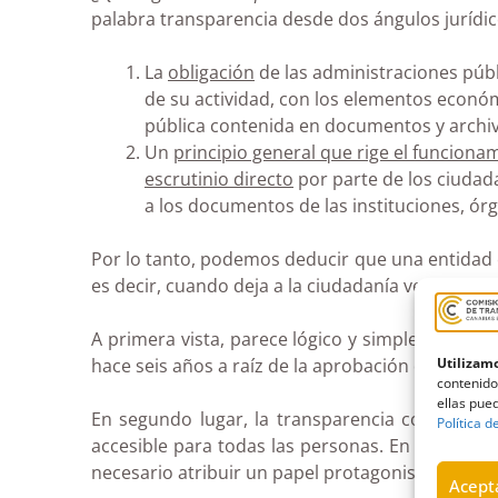
palabra transparencia desde dos ángulos jurídi
La
obligación
de las administraciones públi
de su actividad, con los elementos económ
pública contenida en documentos y archiv
Un
principio general que rige el funcionam
escrutinio directo
por parte de los ciudad
a los documentos de las instituciones, ór
Por lo tanto, podemos deducir que una entidad 
es decir, cuando deja a la ciudadanía ver con nit
A primera vista, parece lógico y simple, sin emb
Utilizamo
hace seis años a raíz de la aprobación de la LTA
contenido
ellas pued
En segundo lugar, la transparencia conlleva un
Política d
accesible para todas las personas. En tercer lu
necesario atribuir un papel protagonista a las n
Acepta