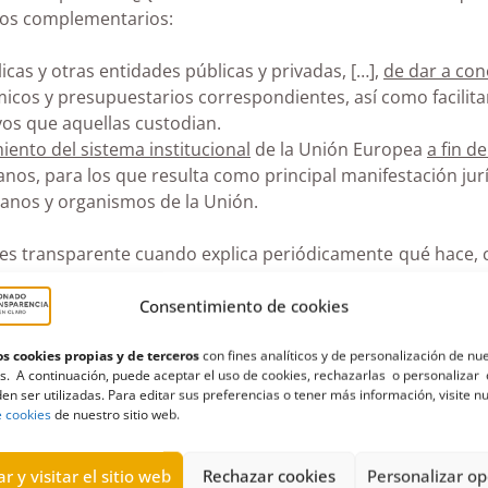
cos complementarios:
cas y otras entidades públicas y privadas, […],
de dar a co
icos y presupuestarios correspondientes, así como facilitar
os que aquellas custodian.
iento del sistema institucional
de la Unión Europea
a fin d
anos, para los que resulta como principal manifestación jur
ganos y organismos de la Unión.
es transparente cuando explica periódicamente qué hace, c
idez la actividad que desarrolla, de manera clara, evidente,
Consentimiento de cookies
argo, en la práctica no resulta sencillo. Las obligaciones j
s cookies propias y de terceros
con fines analíticos y de personalización de nu
IPBG. Regula tanto la publicidad activa como el derecho de a
s. A continuación, puede aceptar el uso de cookies, rechazarlas o personalizar 
en ser utilizadas. Para editar sus preferencias o tener más información, visite n
 cambio cultural en la organización, puesto que el dato 
e cookies
de nuestro sitio web.
gar, nuestra sociedad está ampliamente digitalizada, por 
uevas tecnologías.
r y visitar el sitio web
Rechazar cookies
Personalizar op