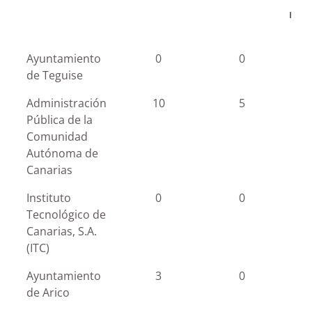
nom
Entidad
Institucional
Organizativa
Pe
Ayuntamiento
0
0
de Teguise
nom
Administración
10
5
Pública de la
Comunidad
Autónoma de
Canarias
Instituto
0
0
Tecnológico de
Canarias, S.A.
(ITC)
Ayuntamiento
3
0
de Arico