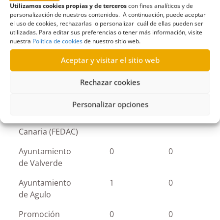
Gomera
Utilizamos cookies propias y de terceros
con fines analíticos y de
personalización de nuestros contenidos. A continuación, puede aceptar
Ayuntamiento
1
1
el uso de cookies, rechazarlas o personalizar cuál de ellas pueden ser
de Gáldar
utilizadas. Para editar sus preferencias o tener más información, visite
nuestra
Política de cookies
de nuestro sitio web.
Ayuntamiento
0
0
Aceptar y visitar el sitio web
de Garafía
Rechazar cookies
Fundación para
0
0
la Etnografía y
Personalizar opciones
el Desarrollo de
la Artesanía
Canaria (FEDAC)
Ayuntamiento
0
0
de Valverde
Ayuntamiento
1
0
de Agulo
Promoción
0
0