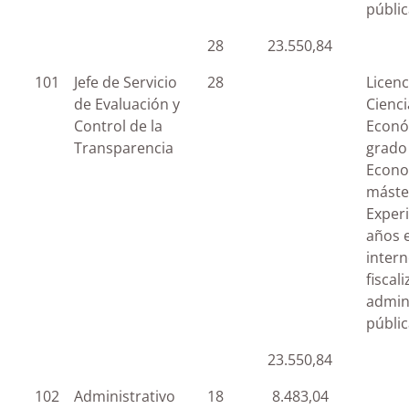
públi
28
23.550,84
101
Jefe de Servicio
28
Licenc
de Evaluación y
Cienci
Control de la
Econó
Transparencia
grado
Econo
máste
Experi
años 
intern
fiscal
admin
públi
23.550,84
102
Administrativo
18
8.483,04