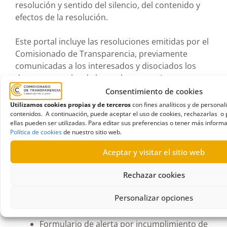
resolución y sentido del silencio, del contenido y
efectos de la resolución.
Este portal incluye las resoluciones emitidas por el
Comisionado de Transparencia, previamente
comunicadas a los interesados y disociados los
datos personales de los reclamantes. Las
publicadas hasta la fecha son un total de 108,
Consentimiento de cookies
todas correspondientes a 2015 Y 2016.
Utilizamos cookies propias y de terceros
con fines analíticos y de personal
contenidos. A continuación, puede aceptar el uso de cookies, rechazarlas o 
ellas pueden ser utilizadas. Para editar sus preferencias o tener más informa
También incorpora una serie de modelos
Política de cookies
de nuestro sitio web.
normalizados a cumplimentar con formatos
preestablecidos, sin perjuicio de que se admitirá
Aceptar y visitar el sitio web
cualquier solicitud, escrito o comunicación distinta
de los anteriores que cumpla con la normativa:
Rechazar cookies
Personalizar opciones
Formulario de denuncia por incumplimiento
de la Ley 12/2014.
Formulario de alerta por incumplimiento de