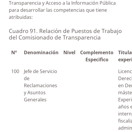
Transparencia y Acceso a la Información Pública
para desarrollar las competencias que tiene
atribuidas:
Cuadro 91. Relación de Puestos de Trabajo
del Comisionado de Transparencia
Nº
Denominación
Nivel
Complemento
Titula
Especifico
exper
100
Jefe de Servicio
Licenc
de
Derec
Reclamaciones
en De
y Asuntos
máste
Generales
Experi
años 
intern
fiscal
admin