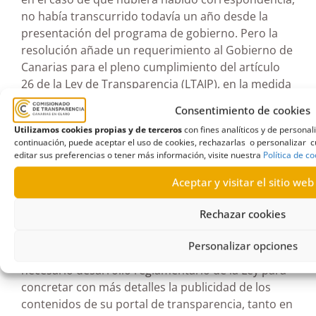
no había transcurrido todavía un año desde la
presentación del programa de gobierno. Pero la
resolución añade un requerimiento al Gobierno de
Canarias para el pleno cumplimiento del artículo
26 de la Ley de Transparencia (LTAIP), en la medida
en que la publicación completa de los planes y
Consentimiento de cookies
programas y su evaluación en el portal de
Utilizamos cookies propias y de terceros
con fines analíticos y de persona
transparencia son legalmente obligatorios y harán
continuación, puede aceptar el uso de cookies, rechazarlas o personalizar cu
en buena medida innecesarias peticiones de
editar sus preferencias o tener más información, visite nuestra
Política de c
información como la de la reclamante y
Aceptar y visitar el sitio web
representarán un buen y obligado ejercicio de
rendición de cuentas sobre la actividad del
Rechazar cookies
Gobierno.
Personalizar opciones
Asimismo, se insta al Gobierno de Canarias al
necesario desarrollo reglamentario de la Ley para
concretar con más detalles la publicidad de los
contenidos de su portal de transparencia, tanto en