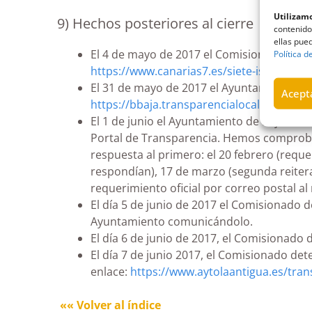
Utilizamo
9) Hechos posteriores al cierre
contenido
ellas pued
El 4 de mayo de 2017 el Comisionado dete
Política d
https://www.canarias7.es/siete-islas/gr
El 31 de mayo de 2017 el Ayuntamiento de
Acepta
https://bbaja.transparencialocal.gob.es/
El 1 de junio el Ayuntamiento de Pájara c
Portal de Transparencia. Hemos comprobad
respuesta al primero: el 20 febrero (requ
respondían), 17 de marzo (segunda reiterac
requerimiento oficial por correo postal al 
El día 5 de junio de 2017 el Comisionado d
Ayuntamiento comunicándolo.
El día 6 de junio de 2017, el Comisionado 
El día 7 de junio 2017, el Comisionado de
enlace:
https://www.aytolaantigua.es/tran
«« Volver al índice