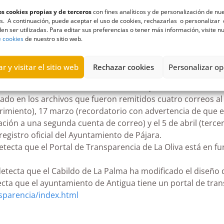
s cookies propias y de terceros
con fines analíticos y de personalización de nu
s. A continuación, puede aceptar el uso de cookies, rechazarlas o personalizar 
en ser utilizadas. Para editar sus preferencias o tener más información, visite n
cta que el Ayuntamiento de Ingenio ha modificado su Porta
e cookies
de nuestro sitio web.
an-canaria/sureste/ingenio-segundo-municipio-de-espana-en
 Breña Baja comunica la URL del portal de transparencia de
r y visitar el sitio web
Rechazar cookies
Personalizar op
omunica a los medios de Fuerteventura que no ha recibido e
o en los archivos que fueron remitidos cuatro correos al A
erimiento), 17 marzo (recordatorio con advertencia de que
ión a una segunda cuenta de correo) y el 5 de abril (tercer
registro oficial del Ayuntamiento de Pájara.
etecta que el Portal de Transparencia de La Oliva está en f
detecta que el Cabildo de La Palma ha modificado el diseño 
tecta que el ayuntamiento de Antigua tiene un portal de tra
sparencia/index.html