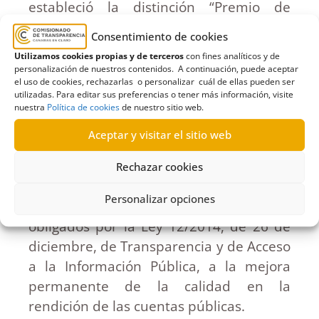
estableció la distinción “Premio de
Excelencia a la Transparencia Digital en
Consentimiento de cookies
Canarias” y el distintivo digital “Sello de
Utilizamos cookies propias y de terceros
con fines analíticos y de
Calidad a la Transparencia Digital en
personalización de nuestros contenidos. A continuación, puede aceptar
el uso de cookies, rechazarlas o personalizar cuál de ellas pueden ser
Canarias” mediante resolución de 14 de
utilizadas. Para editar sus preferencias o tener más información, visite
noviembre (
Boletín Oficial del
nuestra
Política de cookies
de nuestro sitio web.
Parlamento de Canarias núm. 135, de
Aceptar y visitar el sitio web
14/11/2019
), con el fin de reconocer las
mejores prácticas en la carga y
Rechazar cookies
mantenimiento de los portales de
Personalizar opciones
transparencia e incentivar a los sujetos
obligados por la Ley 12/2014, de 26 de
diciembre, de Transparencia y de Acceso
a la Información Pública, a la mejora
permanente de la calidad en la
rendición de las cuentas públicas.