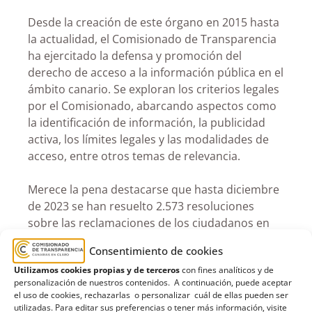
Desde la creación de este órgano en 2015 hasta
la actualidad, el Comisionado de Transparencia
ha ejercitado la defensa y promoción del
derecho de acceso a la información pública en el
ámbito canario. Se exploran los criterios legales
por el Comisionado, abarcando aspectos como
la identificación de información, la publicidad
activa, los límites legales y las modalidades de
acceso, entre otros temas de relevancia.
Merece la pena destacarse que hasta diciembre
de 2023 se han resuelto 2.573 resoluciones
sobre las reclamaciones de los ciudadanos en
materia de derecho de acceso a la información;
Consentimiento de cookies
se han gestionado 106 denuncias o quejas sobre
Utilizamos cookies propias y de terceros
con fines analíticos y de
publicidad activa. Se han realizado asimismo
personalización de nuestros contenidos. A continuación, puede aceptar
5.792 evaluaciones de portales de transparencia
el uso de cookies, rechazarlas o personalizar cuál de ellas pueden ser
hasta diciembre de 2023; que, junto a las 335 del
utilizadas. Para editar sus preferencias o tener más información, visite