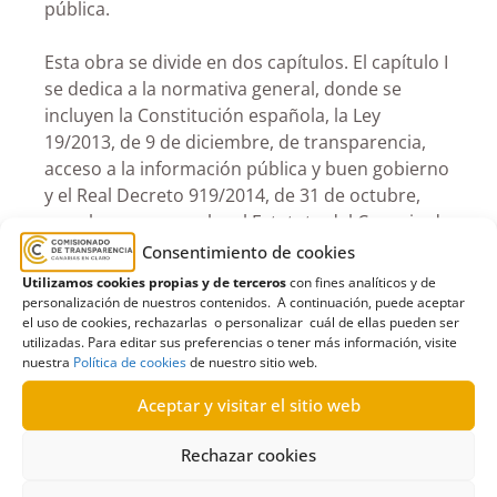
pública.
Esta obra se divide en dos capítulos. El capítulo I
se dedica a la normativa general, donde se
incluyen la Constitución española, la Ley
19/2013, de 9 de diciembre, de transparencia,
acceso a la información pública y buen gobierno
y el Real Decreto 919/2014, de 31 de octubre,
por el que se aprueba el Estatuto del Consejo de
Transparencia y Buen Gobierno. Por su parte, el
Consentimiento de cookies
capítulo II recoge la normativa estatal sectorial,
Utilizamos cookies propias y de terceros
con fines analíticos y de
que se subdivide a su vez en treinta y seis
personalización de nuestros contenidos. A continuación, puede aceptar
el uso de cookies, rechazarlas o personalizar cuál de ellas pueden ser
apartados según las materias, desde Cámaras
utilizadas. Para editar sus preferencias o tener más información, visite
Oficiales de Comercio a Urbanismo.
nuestra
Política de cookies
de nuestro sitio web.
Aceptar y visitar el sitio web
Rechazar cookies