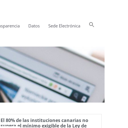
Buscar:
nsparencia
Datos
Sede Electrónica
Botón de búsqueda
El 80% de las instituciones canarias no
supera el mínimo exigible de la Ley de