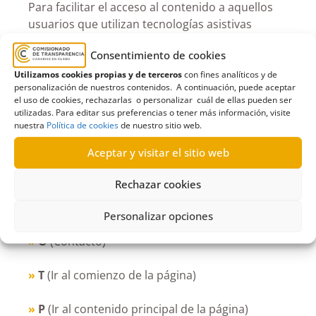
Para facilitar el acceso al contenido a aquellos
usuarios que utilizan tecnologías asistivas
(navegadores de voz o lectores de pantalla,
Consentimiento de cookies
entre otro) se han habilitado enlaces para saltar
las secciones de navegación y acceder
Utilizamos cookies propias y de terceros
con fines analíticos y de
personalización de nuestros contenidos. A continuación, puede aceptar
directamente al contenido de las páginas.
el uso de cookies, rechazarlas o personalizar cuál de ellas pueden ser
utilizadas. Para editar sus preferencias o tener más información, visite
Atajos de teclado
nuestra
Política de cookies
de nuestro sitio web.
Aceptar y visitar el sitio web
Mediante atajos de teclado se proporciona
acceso a las principales secciones del sitio.
Rechazar cookies
• Menú de Utilidades:
Personalizar opciones
»
O
(Contacto)
»
T
(Ir al comienzo de la página)
»
P
(Ir al contenido principal de la página)