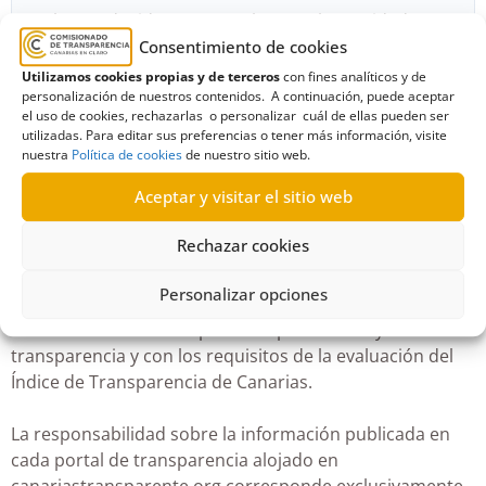
Se ha producido un error al cargar las entidades.
Inténtelo de nuevo más tarde.
Consentimiento de cookies
Utilizamos cookies propias y de terceros
con fines analíticos y de
personalización de nuestros contenidos. A continuación, puede aceptar
el uso de cookies, rechazarlas o personalizar cuál de ellas pueden ser
utilizadas. Para editar sus preferencias o tener más información, visite
nuestra
Política de cookies
de nuestro sitio web.
¿Qué ofrece este portal?
Aceptar y visitar el sitio web
Rechazar cookies
En este portal, las entidades privadas sujetas a la Ley de
Transparencia, pueden crear su portal de transparencia
Personalizar opciones
gratuito y personalizable en el que publicar toda la
información necesaria para cumplir con la ley de
transparencia y con los requisitos de la evaluación del
Índice de Transparencia de Canarias.
La responsabilidad sobre la información publicada en
cada portal de transparencia alojado en